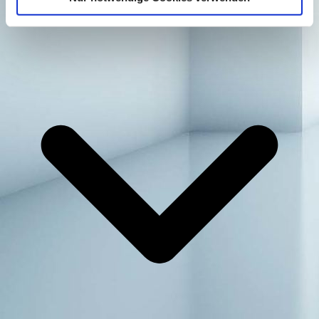
8
:
00
–
17
:
00
werktags von 8-17 Uhr