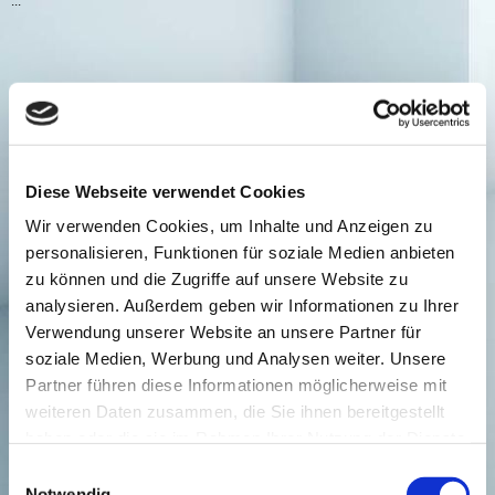
..."
Gerne unterbreiten wir Ihnen ein individuelles Angebot.
Bitte schicken Sie uns Ihre Anfrage oder rufen Sie uns an!
Diese Webseite verwendet Cookies
Wir verwenden Cookies, um Inhalte und Anzeigen zu
personalisieren, Funktionen für soziale Medien anbieten
zu können und die Zugriffe auf unsere Website zu
analysieren. Außerdem geben wir Informationen zu Ihrer
Verwendung unserer Website an unsere Partner für
Unsere Öffnungszeiten
soziale Medien, Werbung und Analysen weiter. Unsere
Partner führen diese Informationen möglicherweise mit
weiteren Daten zusammen, die Sie ihnen bereitgestellt
haben oder die sie im Rahmen Ihrer Nutzung der Dienste
gesammelt haben. Sie können Ihre Einwilligung
Einwilligungsauswahl
der Cookie-Erklärung jederzeit auf unserer Website über
Notwendig