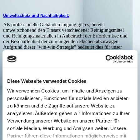
Umweltschutz und Nachhaltigkeit:
Als professionelle Gebäudereinigung gilt es, bereits
umweltschonend den Einsatz verschiedener Reinigungsmittel
und Reinigungsmaterialien in Anbetracht der Erfordernisse und
der Beschaffenheit der zu reinigenden Flächen abzuwägen.
Aufgrund dieser "win-win-Strategie" bedeutet dies für unser
Unternehmen eine Verbesserung der Umweltleistung. Durch die
Erfassung und Analyse von Einsparpotenzialen wurden
Einsparpotentiale ermittelt, die zu einer nachhaltigen
Kostensenkung und Ökobilanz führen. Weitere Informationen
zu unserem Unternehmen in Sachen Umweltschutz und
Nachhaltigkeit finden Sie
hier
.
Diese Webseite verwendet Cookies
Wir verwenden Cookies, um Inhalte und Anzeigen zu
personalisieren, Funktionen für soziale Medien anbieten
zu können und die Zugriffe auf unsere Website zu
Gerne unterbreiten wir Ihnen ein individuelles Angebot. Bitte schicken
Sie uns Ihre
Anfrage
oder rufen Sie uns an!
analysieren. Außerdem geben wir Informationen zu Ihrer
Verwendung unserer Website an unsere Partner für
soziale Medien, Werbung und Analysen weiter. Unsere
Partner führen diese Informationen möglicherweise mit