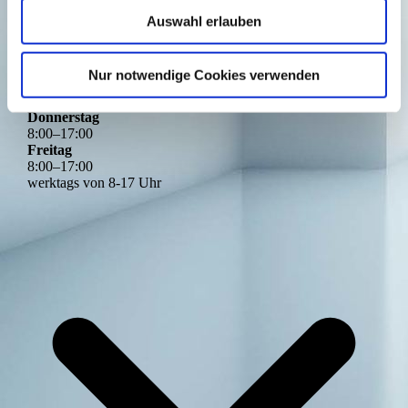
jetzt geschlossen
Montag
Auswahl erlauben
8
:
00
–
17
:
00
Dienstag
8
:
00
–
17
:
00
Nur notwendige Cookies verwenden
Mittwoch
8
:
00
–
17
:
00
Donnerstag
8
:
00
–
17
:
00
Freitag
8
:
00
–
17
:
00
werktags von 8-17 Uhr